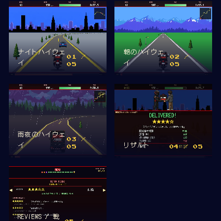
ナイトハイウェ
朝のハイウェ
01
/
02
/
イ
イ
05
05
雨夜のハイウェ
03
/
イ
リザルト
05
04
/ 05
REVIEWS / 戦