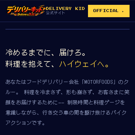
DELIVERY KID
OFFICIAL ▸
公式サイト
VER 1.33
·
FREE
·
WIN / MAC
冷めるまでに、届けろ。
料理を抱えて、
ハイウェイへ。
あなたはフードデリバリー会社「MOTORFOODS」のク
ルー。 料理を冷まさず、形も崩さず、お客さまに笑
顔をお届けするために—— 制限時間と料理ゲージを
意識しながら、行き交う車の間を駆け抜けるバイク
アクションです。