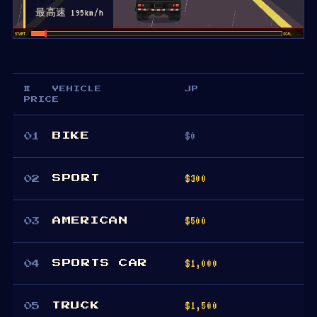
最高速 195km/h
#
VEHICLE
JP
PRICE
$0
BIKE
01
$300
SPORT
02
$500
AMERICAN
03
$1,000
SPORTS CAR
04
$1,500
TRUCK
05