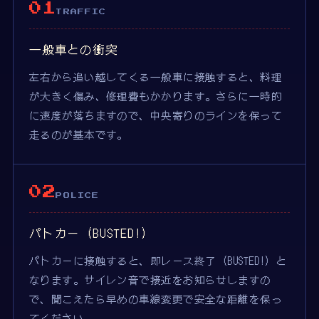
01
TRAFFIC
一般車との衝突
左右から追い越してくる一般車に接触すると、料理
が大きく傷み、修理費もかかります。さらに一時的
に速度が落ちますので、中央寄りのラインを保って
走るのが基本です。
02
POLICE
パトカー (BUSTED!)
パトカーに接触すると、即レース終了 (BUSTED!) と
なります。サイレン音で接近をお知らせしますの
で、聞こえたら早めの車線変更で安全な距離を保っ
てください。