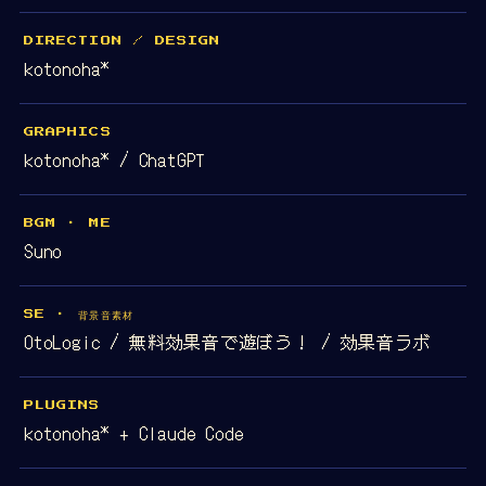
DIRECTION / DESIGN
kotonoha*
GRAPHICS
kotonoha* / ChatGPT
BGM · ME
Suno
SE · 背景音素材
OtoLogic / 無料効果音で遊ぼう！ / 効果音ラボ
PLUGINS
kotonoha* + Claude Code