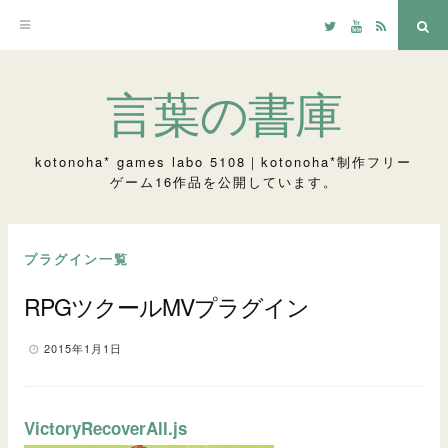
Twitter
YouTube
RSS
検
索
コ
言葉の書庫
ン
テ
kotonoha* games labo 5108｜kotonoha*制作フリー
ゲーム16作品を公開しています。
ン
ツ
へ
プラグイン一覧
ス
RPGツクールMVプラグイン
キ
ッ
2015年1月1日
プ
VictoryRecoverAll.js