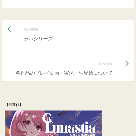
前
投
前の投稿
の
ラハシリーズ
稿
投
ナ
稿:
次
次の投稿
ビ
の
各作品のプレイ動画・実況・生配信について
ゲ
投
ー
稿:
シ
【最新作】
ョ
ン