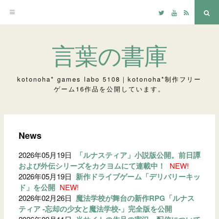
Twitter
YouTube
RSS
検
索
コ
言葉の書庫
ン
テ
kotonoha* games labo 5108｜kotonoha*制作フリー
ゲーム16作品を公開しています。
ン
ツ
へ
News
ス
2026年05月19日
「ルナスティア」小説版公開。前日譚
キ
および外伝シリーズをカクヨムにて連載中！
NEW!
ッ
2026年05月19日
新作ドライブゲーム「デリバリーキッ
プ
ド」を公開
NEW!
2026年02月26日
魔法学校が舞台の新作RPG「ルナス
ティア -忘却の少女と魔法学校-」完全版を公開