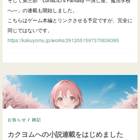
そして第三部「LunaLiLi’s Fantasy ―演じ屋、魔法学校
へ―」の連載も開始しました。
こちらはゲーム本編とリンクさせる予定ですが、完全に
同じではないです。
https://kakuyomu.jp/works/2912051597370836365
お知らせ
/
雑記
カクヨムへの小説連載をはじめました