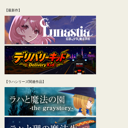
ナ
【最新作】
ビ
ゲ
ー
シ
ョ
ン
【ラハシリーズ関連作品】