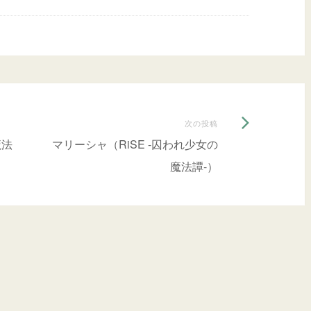
次
次の投稿
の
魔法
マリーシャ（RiSE -囚われ少女の
投
魔法譚-）
稿: