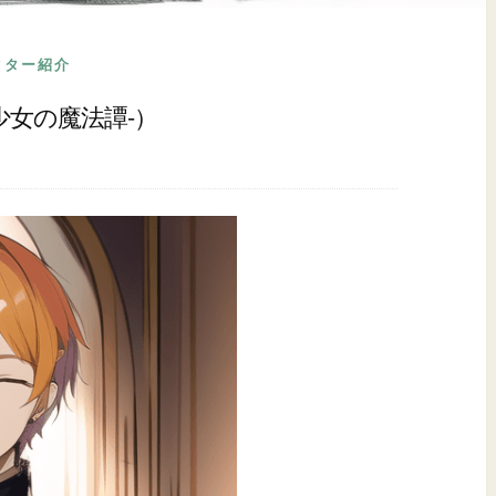
クター紹介
れ少女の魔法譚-）