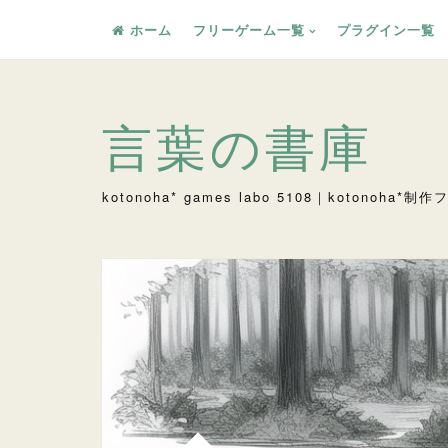
ホーム
フリーゲーム一覧
プラグイン一覧
コ
言葉の書庫
ン
テ
kotonoha* games labo 5108｜kotono
ン
ツ
へ
ス
キ
ッ
プ