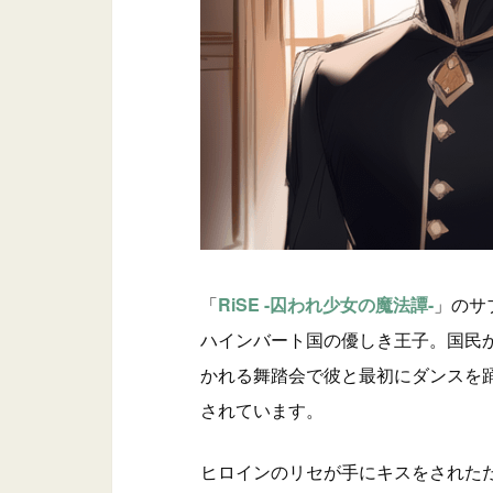
「
RiSE -囚われ少女の魔法譚-
」のサ
ハインバート国の優しき王子。国民
かれる舞踏会で彼と最初にダンスを
されています。
ヒロインのリセが手にキスをされた