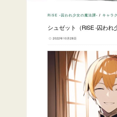
RiSE -囚われ少女の魔法譚-
/
キャラ
シュゼット（RiSE -囚わ
2022年10月28日