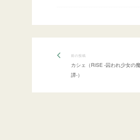
前
投
前の投稿
の
カシェ（RiSE -囚われ少女の
稿
投
譚-）
稿:
ナ
ビ
ゲ
ー