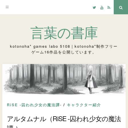
Twitter
YouTube
RSS
検
索
コ
言葉の書庫
ン
テ
kotonoha* games labo 5108｜kotonoha*制作フリー
ゲーム16作品を公開しています。
ン
ツ
へ
ス
キ
ッ
RiSE -囚われ少女の魔法譚-
/
キャラクター紹介
プ
アルタムナル（RiSE -囚われ少女の魔法