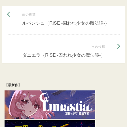
前
投
前の投稿
の
ルバンシュ（RiSE -囚われ少女の魔法譚-）
稿
投
ナ
稿:
次
次の投稿
ビ
の
ダニエラ（RiSE -囚われ少女の魔法譚-）
ゲ
投
ー
稿:
シ
【最新作】
ョ
ン