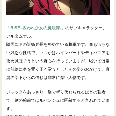
「
RiSE -囚われ少女の魔法譚-
」のサブキャラクター、
アルタムナル。
隣国ユドの近衛兵長を務めている将軍です。血も涙もな
い残忍な性格で、いつかはハインバートやディパニアを
攻め滅ぼそうという野心を持っていますが、戦いでは常
に前線に身を置く正々堂々としたその姿のおかげで、直
属の部下からの信頼は非常に厚い人物です。
ジャックをあっさり一撃で斬り伏せられるほどの強者
で、剣の腕前ではルバンシュに匹敵すると言われていま
す。