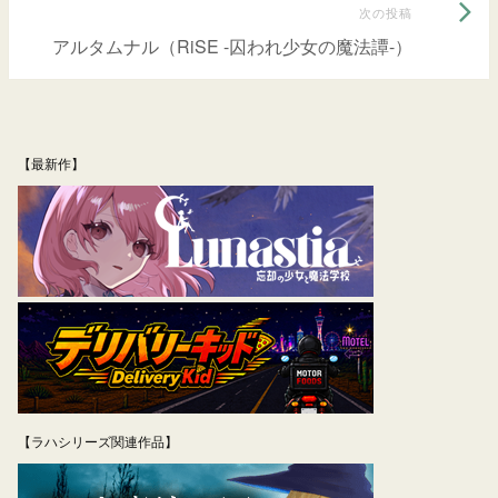
次
次の投稿
ビ
の
アルタムナル（RiSE -囚われ少女の魔法譚-）
ゲ
投
ー
稿:
シ
【最新作】
ョ
ン
【ラハシリーズ関連作品】