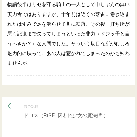
物語後半はリセを守る騎士の一人として申しぶんの無い
実力者ではありますが、十年前は近くの落雷に巻き込ま
れたはずみで足を滑らせて川に転落。その後、打ち所が
悪く記憶まで失ってしまうといった非力（ドジッ子と言
うべきか？）な人間でした。そういう駄目な所がむしろ
魅力的に映って、あの人は惹かれてしまったのかも知れ
ませんが。
前
投
前の投稿
の
ドロス（RiSE -囚われ少女の魔法譚-）
稿
投
ナ
稿: