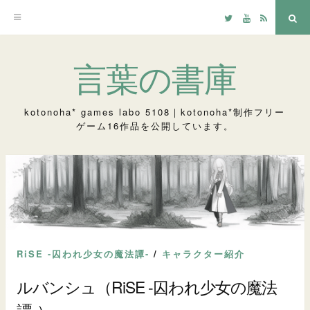
Twitter
YouTube
RSS
検
索
コ
言葉の書庫
ン
テ
kotonoha* games labo 5108｜kotonoha*制作フリー
ゲーム16作品を公開しています。
ン
ツ
へ
ス
キ
ッ
RiSE -囚われ少女の魔法譚-
/
キャラクター紹介
プ
ルバンシュ（RiSE -囚われ少女の魔法