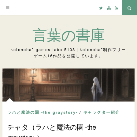
Twitter
YouTube
RSS
検
索
コ
言葉の書庫
ン
テ
kotonoha* games labo 5108｜kotonoha*制作フリー
ゲーム16作品を公開しています。
ン
ツ
へ
ス
キ
ッ
ラハと魔法の園 -the graystory-
/
キャラクター紹介
プ
チャタ（ラハと魔法の園 -the