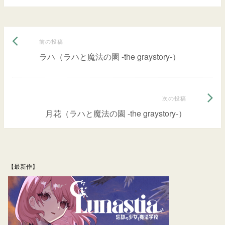
前
投
前の投稿
の
ラハ（ラハと魔法の園 -the graystory-）
稿
投
ナ
稿:
次
次の投稿
ビ
の
月花（ラハと魔法の園 -the graystory-）
ゲ
投
ー
稿:
シ
【最新作】
ョ
ン