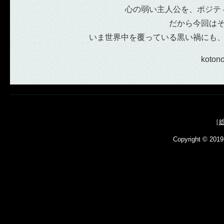
心の弱い主人公を、ポジテ
だから今回は
いま世界中を覆っている黒い禍にも
koto
［
Copyright © 2019 