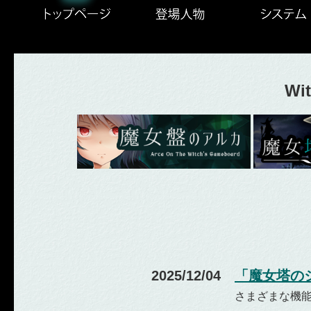
Wit
2025/12/04
「魔女塔のシ
さまざまな機