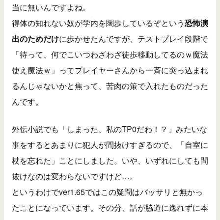
当に無いんですよね。
得体の知れない奴が学内を闊歩しているぞという
恐怖演
出のためだけ
に歩かせたんですが、テストプレイ段階で
「待って、何でこいつわざわざ徒歩移動してるのｗ魔法
使え魔法ｗ」ってプレイヤーさんから一斉に突っ込まれ
るんじゃないかと焦って、苦肉の策で入れたものだった
んです。
外伝小説でも「しまった、私のTP0だわ！？」みたいな
事をするとあまりに犯人が間抜けすぎるので、「自室に
杖を忘れた」ことにしました。いや、いずれにしても間
抜けなのは変わらないですけど…。
というわけでver1.65ではこの疑問はバッサリと無かっ
たことになっています。その分、話が脇道に逸れずに本