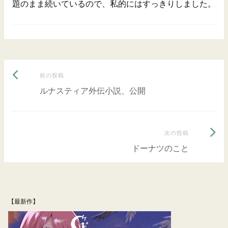
題のまま続いているので、私的にはすっきりしました。
前
投
前の投稿
の
ルナスティア外伝小説、公開
稿
投
ナ
稿:
次
次の投稿
ビ
の
ドーナツのこと
ゲ
投
ー
稿:
シ
【最新作】
ョ