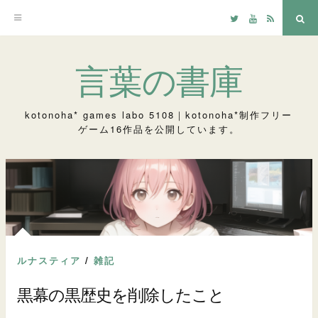
Twitter
YouTube
RSS
検
索
コ
言葉の書庫
ン
テ
kotonoha* games labo 5108｜kotonoha*制作フリー
ゲーム16作品を公開しています。
ン
ツ
へ
ス
キ
ッ
ルナスティア
/
雑記
プ
黒幕の黒歴史を削除したこと