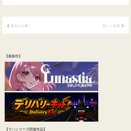
投
過去の記事
新しい投稿
稿
ナ
【最新作】
ビ
ゲ
ー
シ
ョ
ン
【ラハシリーズ関連作品】