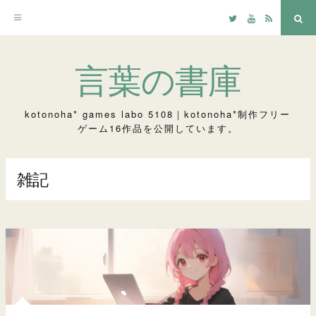
Twitter
YouTube
RSS
検
索
コ
言葉の書庫
ン
テ
kotonoha* games labo 5108｜kotonoha*制作フリー
ゲーム16作品を公開しています。
ン
ツ
雑記
へ
ス
キ
ッ
プ