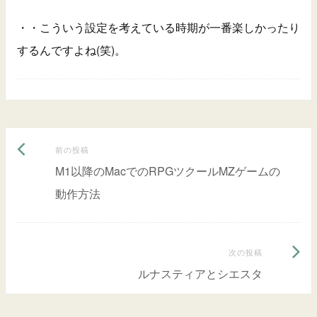
・・こういう設定を考えている時期が一番楽しかったり
するんですよね(笑)。
前
投
前の投稿
の
M1以降のMacでのRPGツクールMZゲームの
稿
投
動作方法
ナ
稿:
ビ
次
次の投稿
ゲ
の
ルナスティアとシエスタ
ー
投