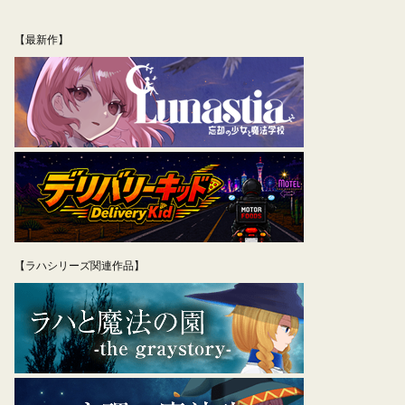
シ
稿:
ョ
【最新作】
ン
【ラハシリーズ関連作品】