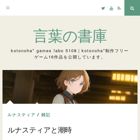
Twitter
YouTube
RSS
検
索
コ
言葉の書庫
ン
テ
kotonoha* games labo 5108｜kotonoha*制作フリー
ゲーム16作品を公開しています。
ン
ツ
へ
ス
キ
ッ
ルナスティア
/
雑記
プ
ルナスティアと潮時